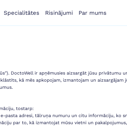
Specialitātes
Risinājumi
Par mums
mūs"). DoctoWell ir apņēmusies aizsargāt jūsu privātumu u
r izklāstīts, kā mēs apkopojam, izmantojam un aizsargājam
jumus.
āciju, tostarp:
, e-pasta adresi, tālruņa numuru un citu informāciju, ko s
ciju par to, kā izmantojat mūsu vietni un pakalpojumus,