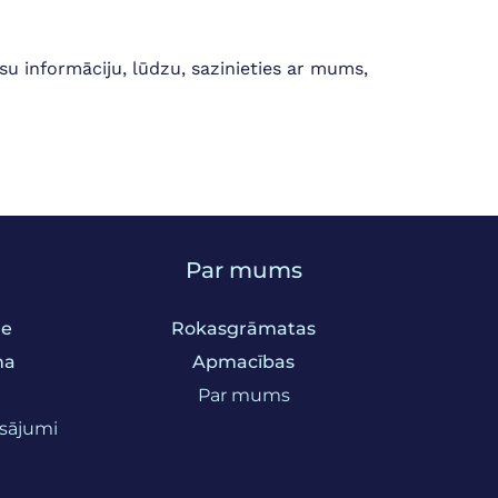
su informāciju, lūdzu, sazinieties ar mums,
Par mums
me
Rokasgrāmatas
na
Apmacības
e
Par mums
ksājumi