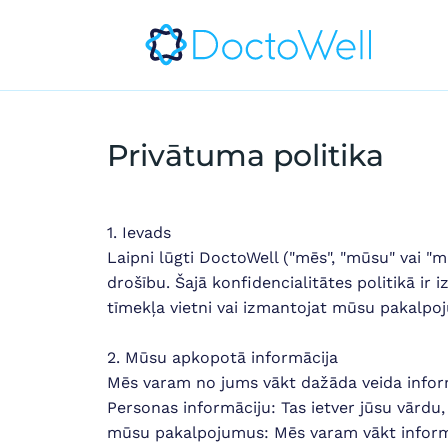
Privātuma politika
1. Ievads
Laipni lūgti DoctoWell ("mēs", "mūsu" vai "
drošību. Šajā konfidencialitātes politikā i
tīmekļa vietni vai izmantojat mūsu pakalpo
2. Mūsu apkopotā informācija
Mēs varam no jums vākt dažāda veida inform
Personas informāciju: Tas ietver jūsu vārdu
mūsu pakalpojumus: Mēs varam vākt informā