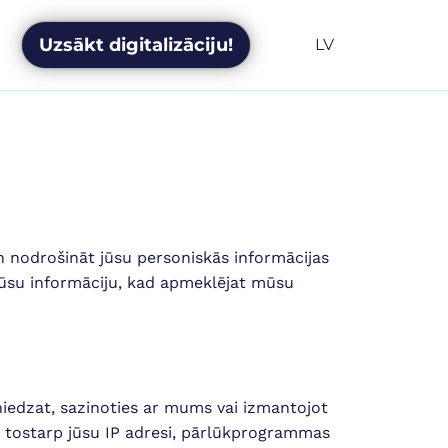
Uzsākt digitalizāciju!
LV
n nodrošināt jūsu personiskās informācijas
 jūsu informāciju, kad apmeklējat mūsu
niedzat, sazinoties ar mums vai izmantojot
 tostarp jūsu IP adresi, pārlūkprogrammas