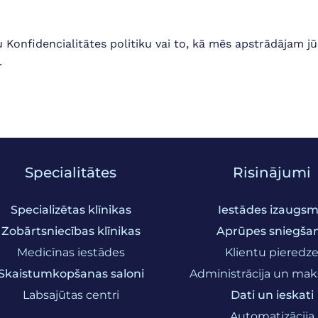
 Konfidencialitātes politiku vai to, kā mēs apstrādājam jū
.
Specialitātes
Risinājumi
Specializētas klīnikas
Iestādes izaugs
Zobārtsniecības klīnikas
Aprūpes sniegša
Medicīnas iestādes
Klientu pieredz
Skaistumkopšanas saloni
Administrācija un ma
Labsajūtas centri
Dati un ieskati
Automatizācija