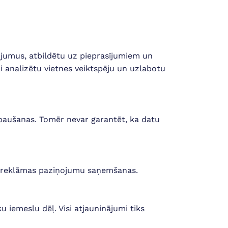
ojumus, atbildētu uz pieprasījumiem un
 analizētu vietnes veiktspēju un uzlabotu
zpaušanas. Tomēr nevar garantēt, ka datu
ūsu reklāmas paziņojumu saņemšanas.
u iemeslu dēļ. Visi atjauninājumi tiks