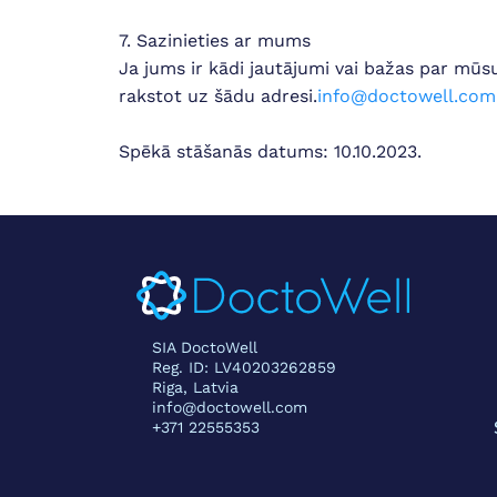
7. Sazinieties ar mums
Ja jums ir kādi jautājumi vai bažas par mūsu
rakstot uz šādu adresi.
info@doctowell.com
Spēkā stāšanās datums: 10.10.2023.
SIA DoctoWell
Reg. ID: LV40203262859
Riga, Latvia
info@doctowell.com
+371 22555353