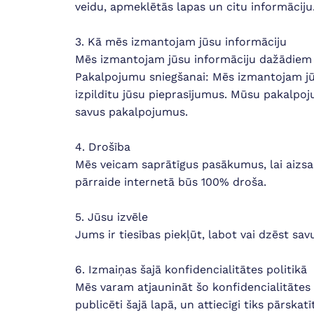
veidu, apmeklētās lapas un citu informāciju
3. Kā mēs izmantojam jūsu informāciju
Mēs izmantojam jūsu informāciju dažādiem
Pakalpojumu sniegšanai: Mēs izmantojam jūs
izpildītu jūsu pieprasījumus. Mūsu pakalpo
savus pakalpojumus.
4. Drošība
Mēs veicam saprātīgus pasākumus, lai aizsa
pārraide internetā būs 100% droša.
5. Jūsu izvēle
Jums ir tiesības piekļūt, labot vai dzēst s
6. Izmaiņas šajā konfidencialitātes politikā
Mēs varam atjaunināt šo konfidencialitātes p
publicēti šajā lapā, un attiecīgi tiks pārska