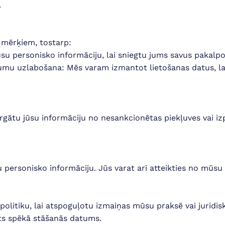
.
 mērķiem, tostarp:
u personisko informāciju, lai sniegtu jums savus pakalp
jumu uzlabošana: Mēs varam izmantot lietošanas datus, lai
rgātu jūsu informāciju no nesankcionētas piekļuves vai i
avu personisko informāciju. Jūs varat arī atteikties no m
olitiku, lai atspoguļotu izmaiņas mūsu praksē vai juridisk
tīts spēkā stāšanās datums.